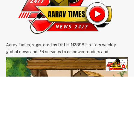
Aarav Times, registered as DELHIN28982, offers weekly
global news and PR services to empower readers and
businesses.
We're accepting new partnerships right now.
Email Us:
info@aaravtimes.com
Contact:
+91-9971266093
,
+91-9625854074
OUR PICKS
दुनिया के सबसे बड़े 5211 किलो वजनी पारद शिवलिंग